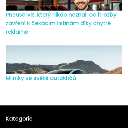
Pneuservis, který nikdo neznal: od hrozby
zavření k čekacím listinám díky chytré
reklamě
Milníky ve světě autoklíčů
Kategorie