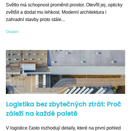
Světlo má schopnost proměnit prostor. Otevřít jej, opticky
zvětšit a dodat mu lehkost. Moderní architektura i
zahradní stavby proto stále...
Ostatní
Logistika bez zbytečných ztrát: Proč
záleží na každé paletě
V logistice často rozhodují detaily, které na první pohled