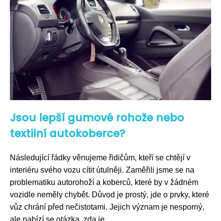
Jsou lepší gumové rohože nebo
textilní autokoberce?
Následující řádky věnujeme řidičům, kteří se chtějí v
interiéru svého vozu cítit útulněji. Zaměřili jsme se na
problematiku autorohoží a koberců, které by v žádném
vozidle neměly chybět. Důvod je prostý, jde o prvky, které
vůz chrání před nečistotami. Jejich význam je nesporný,
ale nabízí se otázka, zda je...