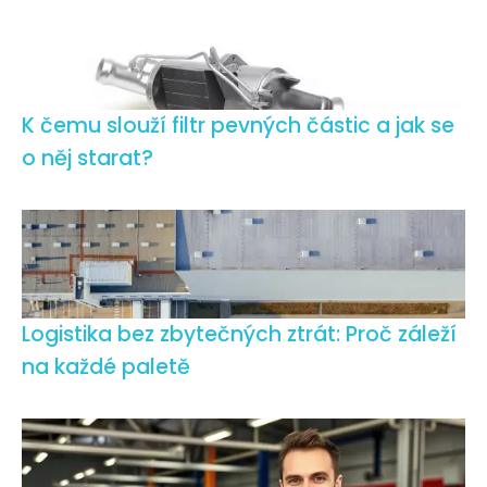
K čemu slouží filtr pevných částic a jak se
o něj starat?
Logistika bez zbytečných ztrát: Proč záleží
na každé paletě