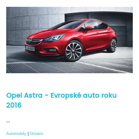
Opel Astra - Evropské auto roku
2016
...
Automobily
|
Ostatní