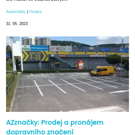
Automobily
|
Ostatní
31. 05. 2023
AZznačky: Prodej a pronájem
dopravního značení