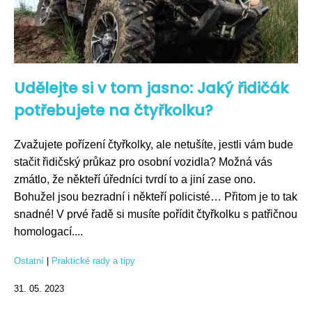
Udělejte si v tom jasno: Jaký řidičák
potřebujete na čtyřkolku?
Zvažujete pořízení čtyřkolky, ale netušíte, jestli vám bude
stačit řidičský průkaz pro osobní vozidla? Možná vás
zmátlo, že někteří úředníci tvrdí to a jiní zase ono.
Bohužel jsou bezradní i někteří policisté… Přitom je to tak
snadné! V prvé řadě si musíte pořídit čtyřkolku s patřičnou
homologací....
Ostatní
|
Praktické rady a tipy
31. 05. 2023