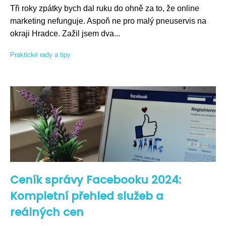
Tři roky zpátky bych dal ruku do ohně za to, že online
marketing nefunguje. Aspoň ne pro malý pneuservis na
okraji Hradce. Zažil jsem dva...
Praktické rady a tipy
Ceník správy Facebooku 2024:
Kompletní přehled služeb a
reálných cen