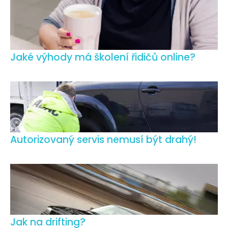
Jaké výhody má školení řidičů online?
Autorizovaný servis nemusí být drahý!
Jak na drifting?