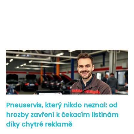
Pneuservis, který nikdo neznal: od
hrozby zavření k čekacím listinám
díky chytré reklamě